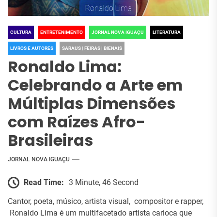
Cristiano contam tudo
Cultural que Une o 
JORNAL NOVA IGUAÇU
JORNAL NOVA IGUAÇU
sobre o “Intenso”
Janeiro
CULTURA
ENTRETENIMENTO
JORNAL NOVA IGUAÇU
LITERATURA
LIVROS E AUTORES
SARAUS | FEIRAS | BIENAIS
Ronaldo Lima:
Celebrando a Arte em
Múltiplas Dimensões
com Raízes Afro-
Brasileiras
JORNAL NOVA IGUAÇU
Read Time:
3 Minute, 46 Second
Cantor, poeta, músico, artista visual, compositor e rapper,
Ronaldo Lima é um multifacetado artista carioca que