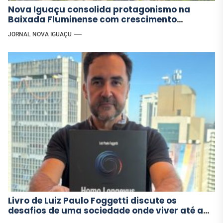
Nova Iguaçu consolida protagonismo na
Baixada Fluminense com crescimento
econômico, cultura e investimentos
JORNAL NOVA IGUAÇU
Livro de Luiz Paulo Foggetti discute os
desafios de uma sociedade onde viver até aos
120 anos poderá ser realidade