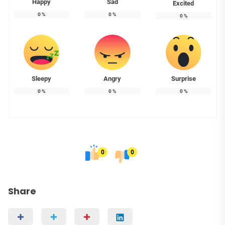
Happy
Sad
Excited
0
%
0
%
0
%
Sleepy
Angry
Surprise
0
%
0
%
0
%
0
0
Share