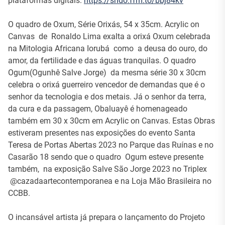
plataformas digitais.
https://sndo.ffm.to/bbj84kv
O quadro de Oxum, Série Orixás, 54 x 35cm. Acrylic on
Canvas de Ronaldo Lima exalta a orixá Oxum celebrada
na Mitologia Africana Iorubá como a deusa do ouro, do
amor, da fertilidade e das águas tranquilas. O quadro
Ogum(Ogunhê Salve Jorge) da mesma série 30 x 30cm
celebra o orixá guerreiro vencedor de demandas que é o
senhor da tecnologia e dos metais. Já o senhor da terra,
da cura e da passagem, Obaluayê é homenageado
também em 30 x 30cm em Acrylic on Canvas. Estas Obras
estiveram presentes nas exposições do evento Santa
Teresa de Portas Abertas 2023 no Parque das Ruínas e no
Casarão 18 sendo que o quadro Ogum esteve presente
também, na exposição Salve São Jorge 2023 no Triplex
@cazadaartecontemporanea e na Loja Mão Brasileira no
CCBB.
O incansável artista já prepara o lançamento do Projeto