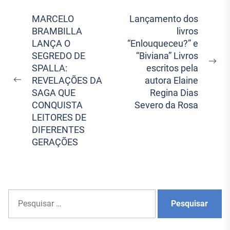
Navegação
MARCELO
Lançamento dos
BRAMBILLA
livros
de
LANÇA O
“Enlouqueceu?” e
Post
SEGREDO DE
“Biviana” Livros
Ne
SPALLA:
escritos pela
pos
REVELAÇÕES DA
autora Elaine
Previous
SAGA QUE
Regina Dias
post:
CONQUISTA
Severo da Rosa
LEITORES DE
DIFERENTES
GERAÇÕES
P
e
s