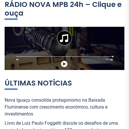
q
RÁDIO NOVA MPB 24h – Clique e
u
ouça
i
s
a
r
p
o
r
:
ÚLTIMAS NOTÍCIAS
Nova Iguaçu consolida protagonismo na Baixada
Fluminense com crescimento econômico, cultura e
investimentos
Livro de Luiz Paulo Foggetti discute os desafios de uma