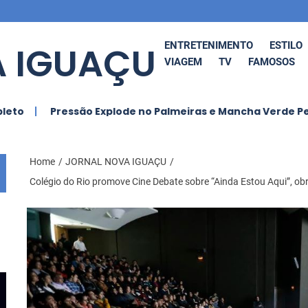
 IGUAÇU
ENTRETENIMENTO
ESTILO
VIAGEM
TV
FAMOSOS
ssão Explode no Palmeiras e Mancha Verde Pede Saída de 
Home
JORNAL NOVA IGUAÇU
Colégio do Rio promove Cine Debate sobre “Ainda Estou Aqui”, ob
 O Funk
Ludmilla Anuncia
BRAS
tural
Cancelamento de
GRA