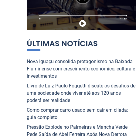
p
tiano contam tudo sobre
que Une o Rio de Jane
o
 NOVA IGUAÇU
JORNAL NOVA IGUAÇU
ntenso”
r
:
1
2
3
4
5
6
7
8
9
10
ÚLTIMAS NOTÍCIAS
Nova Iguaçu consolida protagonismo na Baixada
Fluminense com crescimento econômico, cultura e
investimentos
Livro de Luiz Paulo Foggetti discute os desafios de
uma sociedade onde viver até aos 120 anos
poderá ser realidade
Como comprar carro usado sem cair em cilada:
guia completo
Pressão Explode no Palmeiras e Mancha Verde
Pede Saída de Abel Ferreira Após Nova Derrota