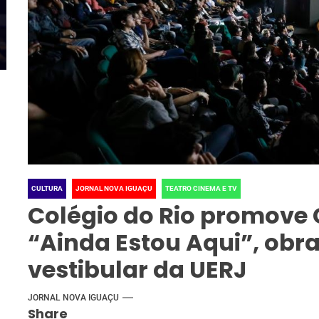
iro
Apresentação no “Dia Brasil”
MER
JORNAL NOVA IGUAÇU
JORNA
do Rock in Rio
POR
CULTURA
JORNAL NOVA IGUAÇU
TEATRO CINEMA E TV
Colégio do Rio promove 
“Ainda Estou Aqui”, obr
vestibular da UERJ
JORNAL NOVA IGUAÇU
Share