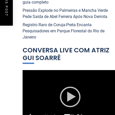
PREVIOUS POST
guia completo
Pressão Explode no Palmeiras e Mancha Verde
Pede Saída de Abel Ferreira Após Nova Derrota
Registro Raro de Coruja-Preta Encanta
Pesquisadores em Parque Florestal do Rio de
Janeiro
CONVERSA LIVE COM ATRIZ
GUI SOARRÊ
T
o
c
a
d
o
r