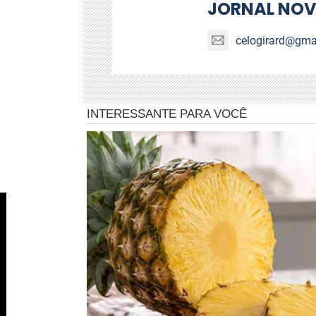
JORNAL NOV
celogirard@gma