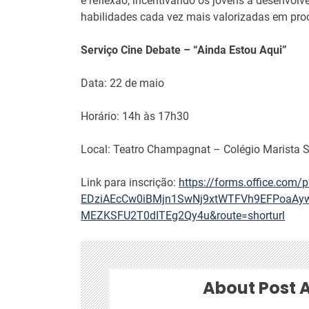
e reflexão, incentivando os jovens a desenvol
habilidades cada vez mais valorizadas em pro
Serviço
Cine Debate – “Ainda Estou Aqui”
Data: 22 de maio
Horário: 14h às 17h30
Local: Teatro Champagnat – Colégio Marista 
Link para inscrição:
https://forms.
office.com/
EDziAEcCw0iBMjn1SwNj9xtWTFVh9E
FPoaAy
MEZKSFU2T0dITEg2Qy4u&route=
shorturl
About Post 