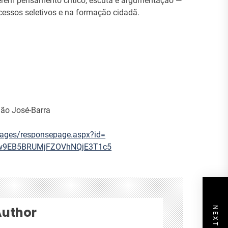
verem pensamento crítico, escuta e argumentação —
cessos seletivos e na formação cidadã.
São José-Barra
pages/responsepage.
aspx?id=
w9EB5BRUMjFZOVhNQjE3T1c5
Author