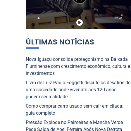
p
tiano contam tudo sobre
que Une o Rio de Jane
o
 NOVA IGUAÇU
JORNAL NOVA IGUAÇU
ntenso”
r
:
1
2
3
4
5
6
7
8
9
10
ÚLTIMAS NOTÍCIAS
Nova Iguaçu consolida protagonismo na Baixada
Fluminense com crescimento econômico, cultura e
investimentos
Livro de Luiz Paulo Foggetti discute os desafios de
uma sociedade onde viver até aos 120 anos
poderá ser realidade
Como comprar carro usado sem cair em cilada:
guia completo
Pressão Explode no Palmeiras e Mancha Verde
Pede Saída de Abel Ferreira Após Nova Derrota