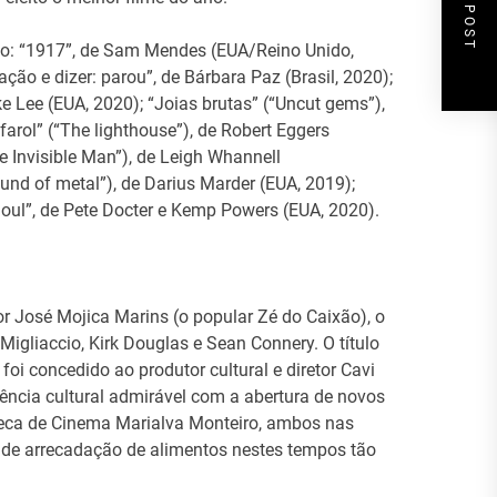
NEXT POST
são: “1917”, de Sam Mendes (EUA/Reino Unido,
ão e dizer: parou”, de Bárbara Paz (Brasil, 2020);
e Lee (EUA, 2020); “Joias brutas” (“Uncut gems”),
farol” (“The lighthouse”), de Robert Eggers
 Invisible Man”), de Leigh Whannell
ound of metal”), de Darius Marder (EUA, 2019);
“Soul”, de Pete Docter e Kemp Powers (EUA, 2020).
 José Mojica Marins (o popular Zé do Caixão), o
Migliaccio, Kirk Douglas e Sean Connery. O título
foi concedido ao produtor cultural e diretor Cavi
ência cultural admirável com a abertura de novos
oteca de Cinema Marialva Monteiro, ambos nas
de arrecadação de alimentos nestes tempos tão