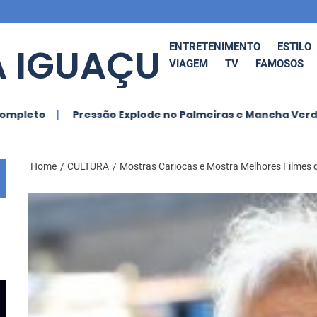
 IGUAÇU
ENTRETENIMENTO
ESTILO
VIAGEM
TV
FAMOSOS
Pressão Explode no Palmeiras e Mancha Verde Pede Saí
Home
CULTURA
Mostras Cariocas e Mostra Melhores Filmes 
 O Funk
Ludmilla Anuncia
BRAS
tural
Cancelamento de
GRA