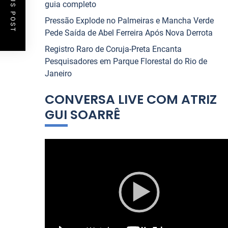
PREVIOUS POST
guia completo
Pressão Explode no Palmeiras e Mancha Verde
Pede Saída de Abel Ferreira Após Nova Derrota
Registro Raro de Coruja-Preta Encanta
Pesquisadores em Parque Florestal do Rio de
Janeiro
CONVERSA LIVE COM ATRIZ
GUI SOARRÊ
T
o
c
a
d
o
r