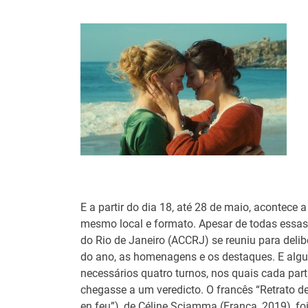
E a partir do dia 18, até 28 de maio, acontece
mesmo local e formato. Apesar de todas essas
do Rio de Janeiro (ACCRJ) se reuniu para deli
do ano, as homenagens e os destaques. E alg
necessários quatro turnos, nos quais cada part
chegasse a um veredicto. O francês “Retrato de
en feu”), de Céline Sciamma (França, 2019), foi