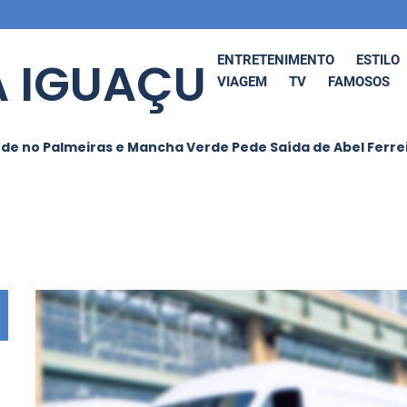
 IGUAÇU
ENTRETENIMENTO
ESTILO
VIAGEM
TV
FAMOSOS
iras e Mancha Verde Pede Saída de Abel Ferreira Após Nov
 O Funk
Ludmilla Anuncia
BRAS
tural
Cancelamento de
GRA