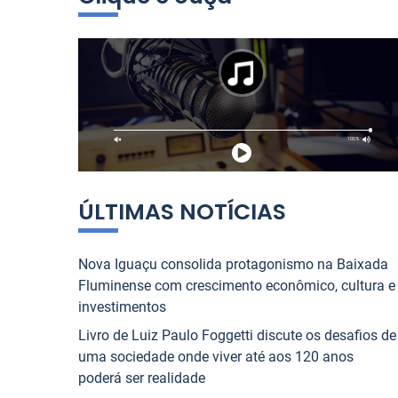
i
tiano contam tudo sobre
que Une o Rio de Jane
s
 NOVA IGUAÇU
JORNAL NOVA IGUAÇU
ntenso”
a
r
1
2
3
4
5
6
7
8
9
10
p
o
r
:
ÚLTIMAS NOTÍCIAS
Nova Iguaçu consolida protagonismo na Baixada
Fluminense com crescimento econômico, cultura e
investimentos
Livro de Luiz Paulo Foggetti discute os desafios de
uma sociedade onde viver até aos 120 anos
poderá ser realidade