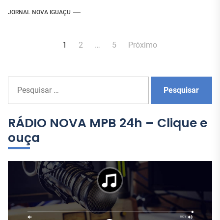
JORNAL NOVA IGUAÇU
Navegação
1
2
…
5
Próximo
por
posts
P
e
s
q
RÁDIO NOVA MPB 24h – Clique e
u
ouça
i
s
a
r
p
o
r