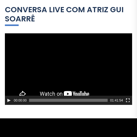
CONVERSA LIVE COM ATRIZ GUI
SOARRÊ
T
o
c
a
d
o
r
d
e
00:00:00
01:41:54
v
í
d
e
o