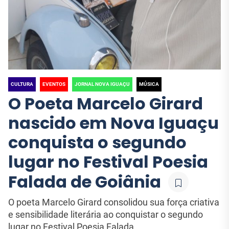
Cristiano contam tudo
Cultural que Une o 
JORNAL NOVA IGUAÇU
JORNAL NOVA IGUAÇU
sobre o “Intenso”
Janeiro
CULTURA
EVENTOS
JORNAL NOVA IGUAÇU
MÚSICA
O Poeta Marcelo Girard
nascido em Nova Iguaçu
conquista o segundo
lugar no Festival Poesia
Falada de Goiânia
O poeta Marcelo Girard consolidou sua força criativa
e sensibilidade literária ao conquistar o segundo
lugar no Festival Poesia Falada...