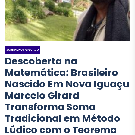
Cristiano contam tudo
Cultural que Une o 
JORNAL NOVA IGUAÇU
JORNAL NOVA IGUAÇU
sobre o “Intenso”
Janeiro
JORNAL NOVA IGUAÇU
Descoberta na
Matemática: Brasileiro
Nascido Em Nova Iguaçu
Marcelo Girard
Transforma Soma
Tradicional em Método
Lúdico com o Teorema