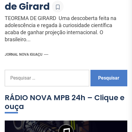
de Girard
TEOREMA DE GIRARD Uma descoberta feita na
adolescência e regada à curiosidade científica
acaba de ganhar projeção internacional. O
brasileiro...
JORNAL NOVA IGUAÇU
P
e
s
q
RÁDIO NOVA MPB 24h – Clique e
u
ouça
i
s
a
r