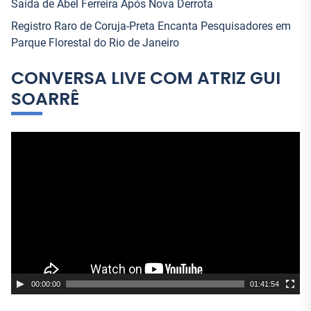
Saída de Abel Ferreira Após Nova Derrota
Registro Raro de Coruja-Preta Encanta Pesquisadores em
Parque Florestal do Rio de Janeiro
CONVERSA LIVE COM ATRIZ GUI
SOARRÊ
T
o
c
a
d
o
r
d
e
00:00:00
01:41:54
v
í