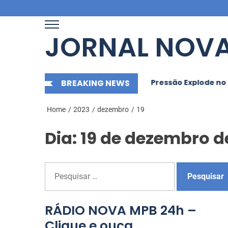
Skip
to
the
JORNAL NOVA
content
 em cilada: guia completo
BREAKING NEWS
Pressão Explode no Palmei
Home
2023
dezembro
19
Dia: 19 de dezembro d
P
e
s
q
RÁDIO NOVA MPB 24h –
 único, convidados
“Braba das Arábias”:
u
Clique e ouça
iais e mais: Zé Neto e
Como Movimento Cul