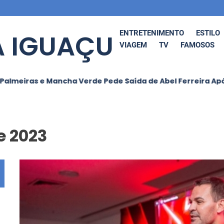
 IGUAÇU
ENTRETENIMENTO
ESTILO
VIAGEM
TV
FAMOSOS
ras e Mancha Verde Pede Saída de Abel Ferreira Após Nova
e 2023
 O Funk
Ludmilla Anuncia
BRAS
tural
Cancelamento de
GRA