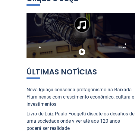
i
tiano contam tudo sobre
que Une o Rio de Jane
s
 NOVA IGUAÇU
JORNAL NOVA IGUAÇU
ntenso”
a
r
1
2
3
4
5
6
7
8
9
10
p
o
r
:
ÚLTIMAS NOTÍCIAS
Nova Iguaçu consolida protagonismo na Baixada
Fluminense com crescimento econômico, cultura e
investimentos
Livro de Luiz Paulo Foggetti discute os desafios de
uma sociedade onde viver até aos 120 anos
poderá ser realidade