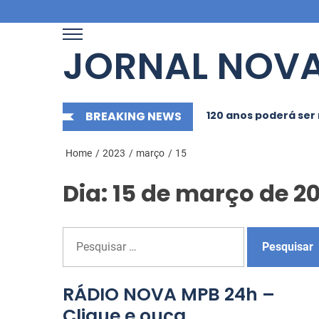
Skip
to
the
JORNAL NOVA
content
ma sociedade onde viver até aos 120 anos poderá ser realid
BREAKING NEWS
Home
2023
março
15
Dia: 15 de março de 2
P
e
s
q
RÁDIO NOVA MPB 24h –
 único, convidados
“Braba das Arábias”:
u
Clique e ouça
iais e mais: Zé Neto e
Como Movimento Cul