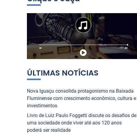
i
tiano contam tudo sobre
que Une o Rio de Jane
s
 NOVA IGUAÇU
JORNAL NOVA IGUAÇU
ntenso”
a
r
1
2
3
4
5
6
7
8
9
10
p
o
r
:
ÚLTIMAS NOTÍCIAS
Nova Iguaçu consolida protagonismo na Baixada
Fluminense com crescimento econômico, cultura e
investimentos
Livro de Luiz Paulo Foggetti discute os desafios de
uma sociedade onde viver até aos 120 anos
poderá ser realidade