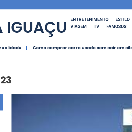
 IGUAÇU
ENTRETENIMENTO
ESTILO
VIAGEM
TV
FAMOSOS
ade
Como comprar carro usado sem cair em cilada: g
023
 O Funk
Ludmilla Anuncia
BRAS
tural
Cancelamento de
GRA