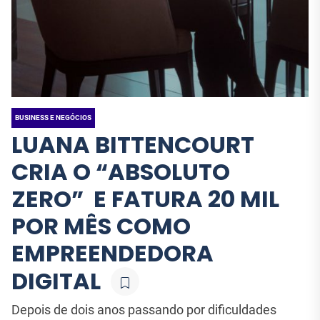
Cristiano contam tudo
Cultural que Une o 
JORNAL NOVA IGUAÇU
JORNAL NOVA IGUAÇU
sobre o “Intenso”
Janeiro
BUSINESS E NEGÓCIOS
LUANA BITTENCOURT
CRIA O “ABSOLUTO
ZERO” E FATURA 20 MIL
POR MÊS COMO
EMPREENDEDORA
DIGITAL
Depois de dois anos passando por dificuldades