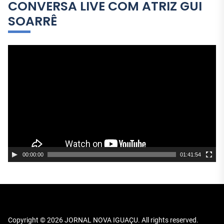
CONVERSA LIVE COM ATRIZ GUI
SOARRÊ
T
o
c
a
d
o
r
d
e
00:00:00
01:41:54
v
í
d
e
o
Copyright © 2026
JORNAL NOVA IGUAÇU.
All rights reserved.