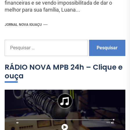
financeiras e se vendo impossibilitada de dar o
melhor para sua família, Luana...
JORNAL NOVA IGUAÇU
P
e
s
q
RÁDIO NOVA MPB 24h – Clique e
u
ouça
i
s
a
r
p
o
r
: