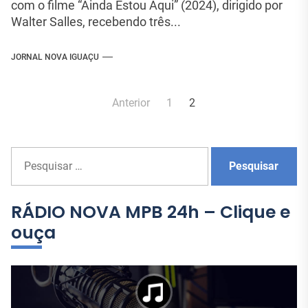
com o filme “Ainda Estou Aqui” (2024), dirigido por
Walter Salles, recebendo três...
JORNAL NOVA IGUAÇU
Navegação
Anterior
1
2
por
posts
P
e
s
q
RÁDIO NOVA MPB 24h – Clique e
u
ouça
i
s
a
r
p