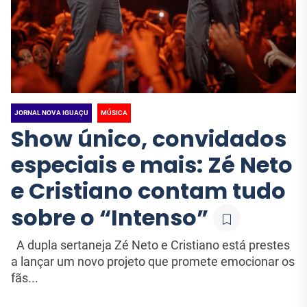
Cristiano contam tudo
Cultural que Une o 
JORNAL NOVA IGUAÇU
JORNAL NOVA IGUAÇU
sobre o “Intenso”
Janeiro
JORNAL NOVA IGUAÇU
MÚSICA
Show único, convidados
especiais e mais: Zé Neto
e Cristiano contam tudo
sobre o “Intenso”
A dupla sertaneja Zé Neto e Cristiano está prestes
a lançar um novo projeto que promete emocionar os
fãs...