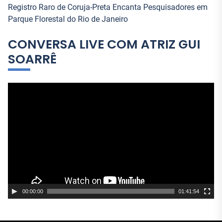
Registro Raro de Coruja-Preta Encanta Pesquisadores em
Parque Florestal do Rio de Janeiro
CONVERSA LIVE COM ATRIZ GUI
SOARRÊ
T
o
c
a
d
o
r
d
e
00:00:00
01:41:54
v
í
d